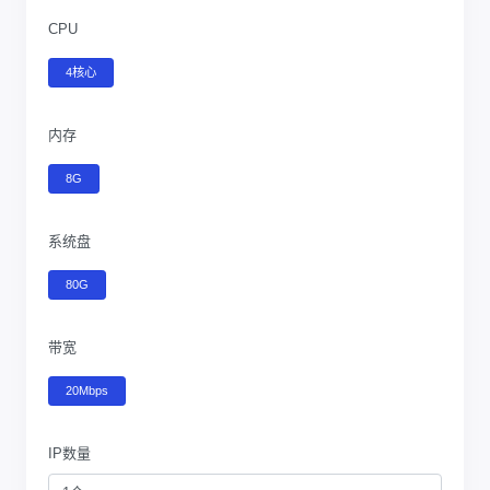
CPU
4核心
内存
8G
系统盘
80G
带宽
20Mbps
IP数量