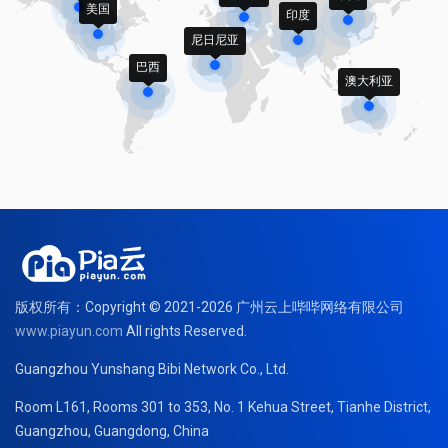
美国
印度
尼日尼亚
巴西
澳大利亚
版权所有：Copyright © 2021-2026 广州云上哔哔网络有限公司
www.piayun.com
All rights Reserved.
Guangzhou Yunshang Bibi Network Co., Ltd.
Room L161, Rooms 301 to 353, No. 1 Kehua Street, Tianhe District,
Guangzhou, Guangdong, China