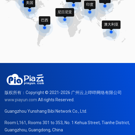
美国
印度
尼日尼亚
巴西
澳大利亚
版权所有：Copyright © 2021-2026 广州云上哔哔网络有限公司
www.piayun.com
All rights Reserved.
Guangzhou Yunshang Bibi Network Co., Ltd.
Room L161, Rooms 301 to 353, No. 1 Kehua Street, Tianhe District,
Guangzhou, Guangdong, China